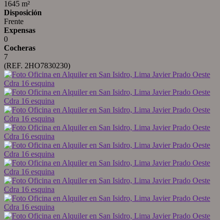
1645 m²
Disposición
Frente
Expensas
0
Cocheras
7
(REF. 2HO7830230)