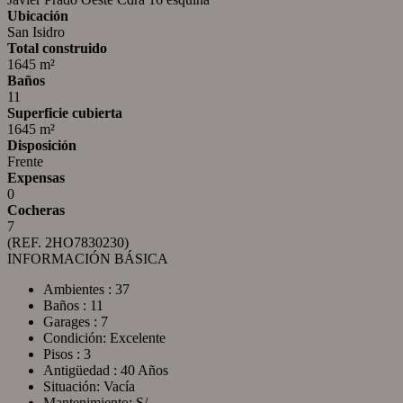
Ubicación
San Isidro
Total construido
1645 m²
Baños
11
Superficie cubierta
1645 m²
Disposición
Frente
Expensas
0
Cocheras
7
(REF. 2HO7830230)
INFORMACIÓN BÁSICA
Ambientes : 37
Baños : 11
Garages : 7
Condición: Excelente
Pisos : 3
Antigüedad : 40 Años
Situación: Vacía
Mantenimiento: S/ -