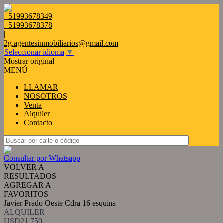
+51993678349
+51993678378
|
2g.agentesinmobiliarios@gmail.com
Seleccionar idioma
▼
Mostrar original
MENÚ
LLAMAR
NOSOTROS
Venta
Alquiler
Contacto
Consultar por Whatsapp
VOLVER A
RESULTADOS
AGREGAR A
FAVORITOS
Javier Prado Oeste Cdra 16 esquina
ALQUILER
USD21.750