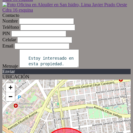
Contacto
Nombre
Teléfono
PIN
Celular
Email
Mensaje
Enviar
UBICACIÓN
+
−