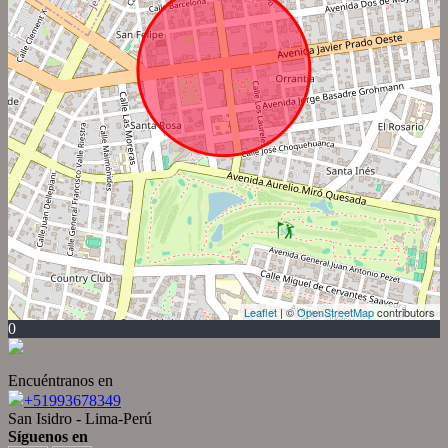
Leaflet
| ©
OpenStreetMap
contributors
0
Encuéntranos en
+51993678349
San Isidro - Lima-Perú
Síguenos en