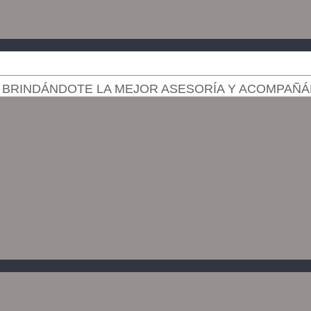
 BRINDÁNDOTE LA MEJOR ASESORÍA Y ACOMPAÑÁ