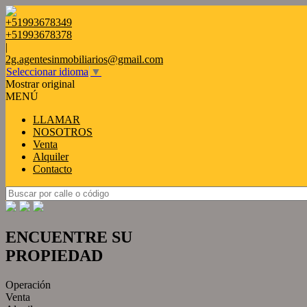
+51993678349
+51993678378
|
2g.agentesinmobiliarios@gmail.com
Seleccionar idioma
▼
Mostrar original
MENÚ
LLAMAR
NOSOTROS
Venta
Alquiler
Contacto
ENCUENTRE SU
PROPIEDAD
Operación
Venta