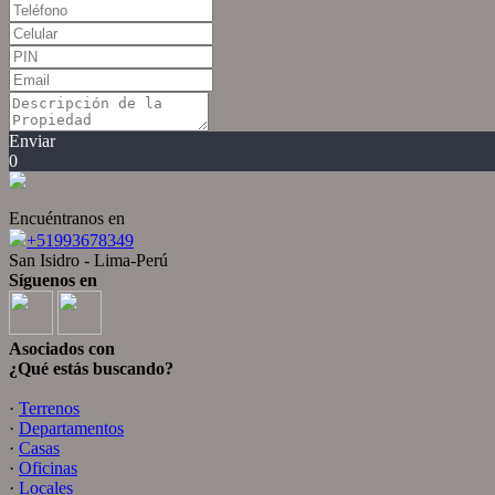
Enviar
0
Encuéntranos en
+51993678349
San Isidro - Lima-Perú
Síguenos en
Asociados con
¿Qué estás buscando?
·
Terrenos
·
Departamentos
·
Casas
·
Oficinas
·
Locales