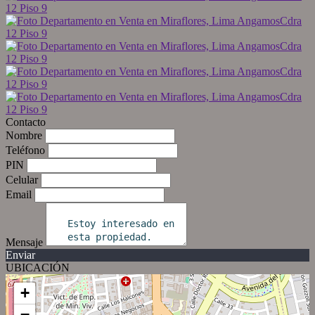
Contacto
Nombre
Teléfono
PIN
Celular
Email
Mensaje
Enviar
UBICACIÓN
+
−