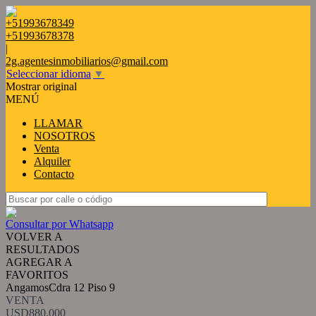
+51993678349
+51993678378
|
2g.agentesinmobiliarios@gmail.com
Seleccionar idioma
▼
Mostrar original
MENÚ
LLAMAR
NOSOTROS
Venta
Alquiler
Contacto
Consultar por Whatsapp
VOLVER A
RESULTADOS
AGREGAR A
FAVORITOS
AngamosCdra 12 Piso 9
VENTA
USD880.000