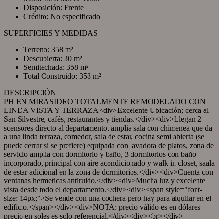
Disposición: Frente
Crédito: No especificado
SUPERFICIES Y MEDIDAS
Terreno: 358 m²
Descubierta: 30 m²
Semitechada: 358 m²
Total Construido: 358 m²
DESCRIPCIÓN
PH EN MIRASIDRO TOTALMENTE REMODELADO CON
LINDA VISTA Y TERRAZA<div>Excelente Ubicación; cerca al
San Silvestre, cafés, restaurantes y tiendas.</div><div>Llegan 2
scensores directo al departamento, amplia sala con chimenea que da
a una linda terraza, comedor, sala de estar, cocina semi abierta (se
puede cerrar si se prefiere) equipada con lavadora de platos, zona de
servicio amplia con dormitorio y baño, 3 dormitorios con baño
incorporado, principal con aire acondicionado y walk in closet, saala
de estar adicional en la zona de dormitorios.</div><div>Cuenta con
ventanas hermeticas antiruido.</div><div>Mucha luz y excelente
vista desde todo el departamento.</div><div><span style="font-
size: 14px;">Se vende con una cochera pero hay para alquilar en el
edificio.</span></div><div>NOTA: precio válido es en dólares
precio en soles es solo referencial.</div><div><br></div>