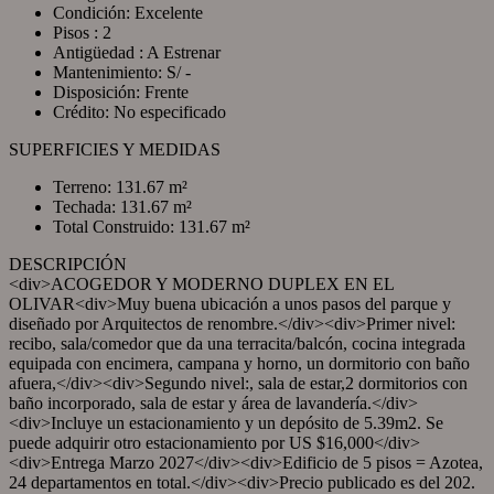
Condición: Excelente
Pisos : 2
Antigüedad : A Estrenar
Mantenimiento: S/ -
Disposición: Frente
Crédito: No especificado
SUPERFICIES Y MEDIDAS
Terreno: 131.67 m²
Techada: 131.67 m²
Total Construido: 131.67 m²
DESCRIPCIÓN
<div>ACOGEDOR Y MODERNO DUPLEX EN EL
OLIVAR<div>Muy buena ubicación a unos pasos del parque y
diseñado por Arquitectos de renombre.</div><div>Primer nivel:
recibo, sala/comedor que da una terracita/balcón, cocina integrada
equipada con encimera, campana y horno, un dormitorio con baño
afuera,</div><div>Segundo nivel:, sala de estar,2 dormitorios con
baño incorporado, sala de estar y área de lavandería.</div>
<div>Incluye un estacionamiento y un depósito de 5.39m2. Se
puede adquirir otro estacionamiento por US $16,000</div>
<div>Entrega Marzo 2027</div><div>Edificio de 5 pisos = Azotea,
24 departamentos en total.</div><div>Precio publicado es del 202.