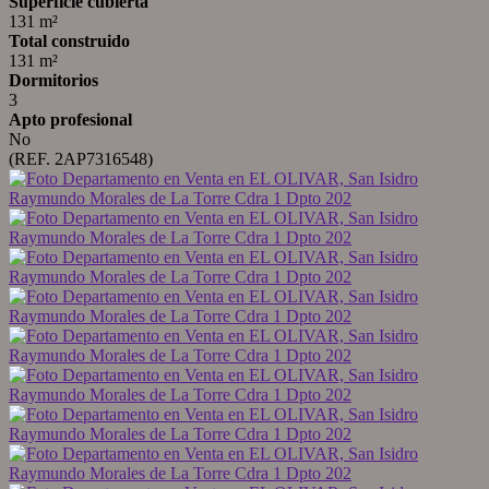
Superficie cubierta
131 m²
Total construido
131 m²
Dormitorios
3
Apto profesional
No
(REF. 2AP7316548)