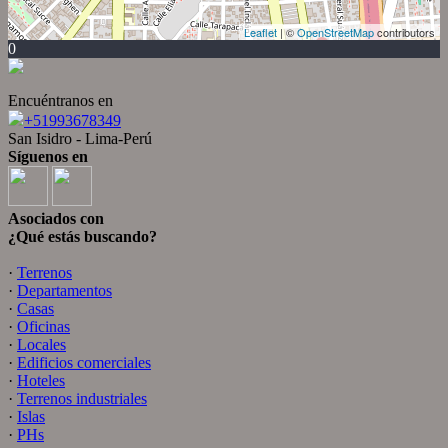
Leaflet
| ©
OpenStreetMap
contributors
0
Encuéntranos en
+51993678349
San Isidro - Lima-Perú
Síguenos en
Asociados con
¿Qué estás buscando?
·
Terrenos
·
Departamentos
·
Casas
·
Oficinas
·
Locales
·
Edificios comerciales
·
Hoteles
·
Terrenos industriales
·
Islas
·
PHs