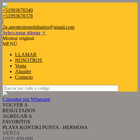
+51993678349
+51993678378
|
2g.agentesinmobiliarios@gmail.com
Seleccionar idioma
▼
Mostrar original
MENÚ
LLAMAR
NOSOTROS
Venta
Alquiler
Contacto
Consultar por Whatsapp
VOLVER A
RESULTADOS
AGREGAR A
FAVORITOS
PLAYA KONTIKI PUNTA - HERMOSA
VENTA
USD1.850.000