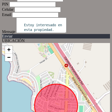
PIN
Celular
Email
Mensaje
Enviar
UBICACIÓN
+
−