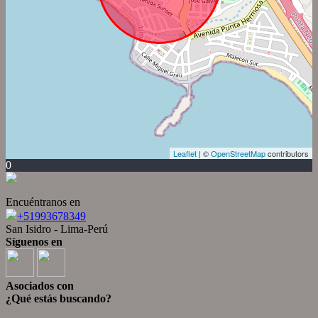
Leaflet
| ©
OpenStreetMap
contributors
0
Encuéntranos en
+51993678349
San Isidro - Lima-Perú
Síguenos en
Asociados con
¿Qué estás buscando?