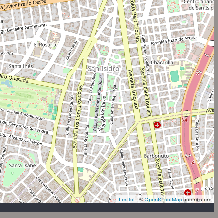
Leaflet
| ©
OpenStreetMap
contributors