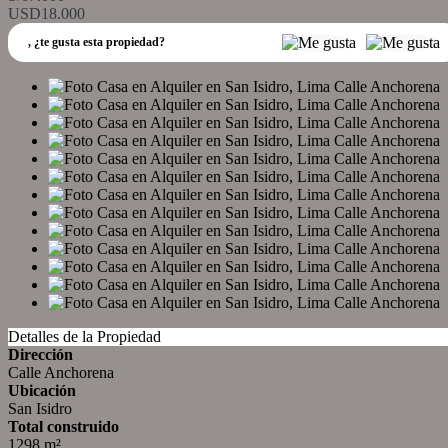
USD18.000
,
¿te gusta esta propiedad?
Detalles de la Propiedad
Dirección
Calle Anchorena
Ubicación
San Isidro
Total construido
1298 m²