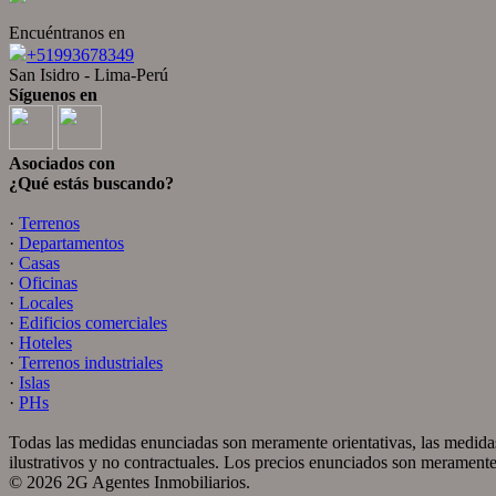
Encuéntranos en
+51993678349
San Isidro - Lima-Perú
Síguenos en
Asociados con
¿Qué estás buscando?
·
Terrenos
·
Departamentos
·
Casas
·
Oficinas
·
Locales
·
Edificios comerciales
·
Hoteles
·
Terrenos industriales
·
Islas
·
PHs
Todas las medidas enunciadas son meramente orientativas, las medidas
ilustrativos y no contractuales. Los precios enunciados son meramente 
© 2026 2G Agentes Inmobiliarios.