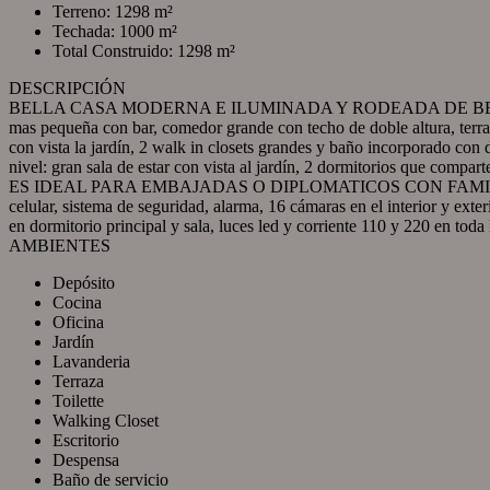
Terreno: 1298 m²
Techada: 1000 m²
Total Construido: 1298 m²
DESCRIPCIÓN
BELLA CASA MODERNA E ILUMINADA Y RODEADA DE BELLOS JARD
mas pequeña con bar, comedor grande con techo de doble altura, terraz
con vista la jardín, 2 walk in closets grandes y baño incorporado con
nivel: gran sala de estar con vista al jardín, 2 dormitorios que compa
ES IDEAL PARA EMBAJADAS O DIPLOMATICOS CON FAMILIA GRANDE
celular, sistema de seguridad, alarma, 16 cámaras en el interior y exter
en dormitorio principal y sala, luces led y corriente 110 y 220 en toda
AMBIENTES
Depósito
Cocina
Oficina
Jardín
Lavanderia
Terraza
Toilette
Walking Closet
Escritorio
Despensa
Baño de servicio