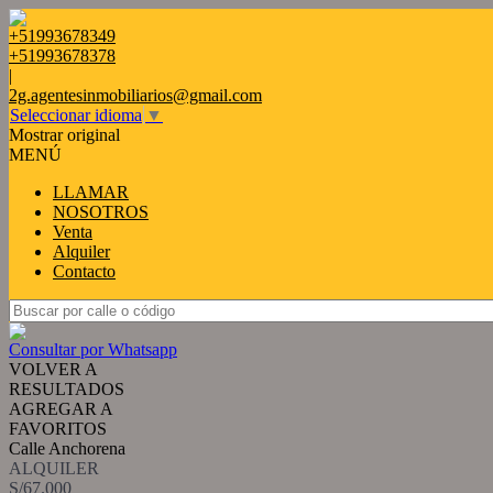
+51993678349
+51993678378
|
2g.agentesinmobiliarios@gmail.com
Seleccionar idioma
▼
Mostrar original
MENÚ
LLAMAR
NOSOTROS
Venta
Alquiler
Contacto
Consultar por Whatsapp
VOLVER A
RESULTADOS
AGREGAR A
FAVORITOS
Calle Anchorena
ALQUILER
S/67.000