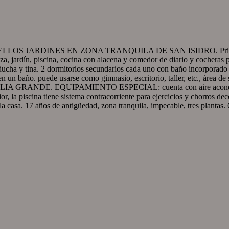
INES EN ZONA TRANQUILA DE SAN ISIDRO. Primer nivel: recib
a, jardín, piscina, cocina con alacena y comedor de diario y cocheras p
 ducha y tina. 2 dormitorios secundarios cada uno con baño incorporado y
rten un baño. puede usarse como gimnasio, escritorio, taller, etc., área
. EQUIPAMIENTO ESPECIAL: cuenta con aire acondicionado en 
ior, la piscina tiene sistema contracorriente para ejercicios y chorros d
 la casa. 17 años de antigüedad, zona tranquila, impecable, tres plantas