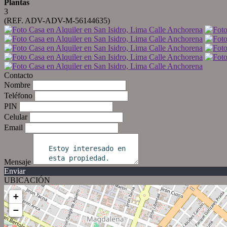
Plantas
3
(REF. ADV-ADV-M-56144635)
Contacto
Nombre
Teléfono
PIN
Celular
Email
Mensaje
Enviar
UBICACIÓN
+
−