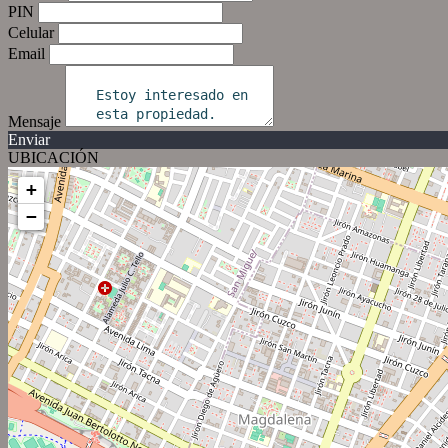
PIN
Celular
Email
Mensaje
Enviar
UBICACIÓN
+
−