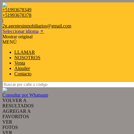
+51993678349
+51993678378
|
2g.agentesinmobiliarios@gmail.com
Seleccionar idioma
▼
Mostrar original
MENÚ
LLAMAR
NOSOTROS
Venta
Alquiler
Contacto
Consultar por Whatsapp
VOLVER A
RESULTADOS
AGREGAR A
FAVORITOS
VER
FOTOS
VER