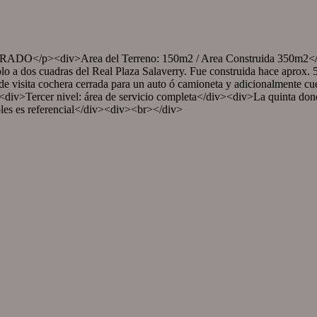
>Area del Terreno: 150m2 / Area Construida 350m2</div><div
sólo a dos cuadras del Real Plaza Salaverry. Fue construida hace apro
 visita cochera cerrada para un auto ó camioneta y adicionalmente cuen
iv>Tercer nivel: área de servicio completa</div><div>La quinta donde
oles es referencial</div><div><br></div>